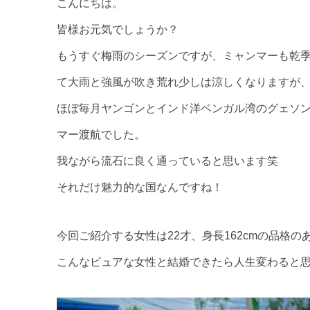
こんにちは。
皆様お元気でしょうか？
もうすぐ梅雨のシーズンですが、ミャンマーも乾季
て大雨と強風が吹き荒れ少しは涼しくなりますが
ほぼ毎月ヤンゴンとインド洋ベンガル湾のグェソン
マー渡航でした。
我ながら流石に良く通っていると思います笑
それだけ魅力的な国なんですね！
今回ご紹介する女性は22才、身長162cmの品格
こんなピュアな女性と結婚できたら人生変わると