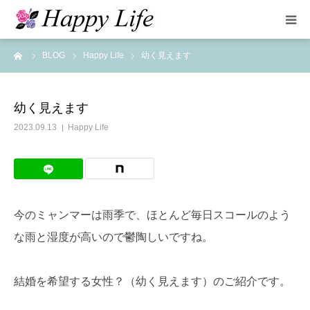
ーム
BLOG
Happy Life
幼く見えます
HOME
お手続きについて
幼く見えます
2023.09.13
Happy Life
よくある質問
カップル紹介
今のミャンマーは雨季で、ほとんど毎日スコールのよう
ブログ
な雨と湿度が高いので鬱陶しいですね。
運営法人
結婚を希望する女性？（幼く見えます）のご紹介です。