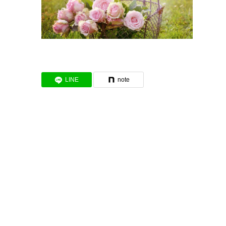
LINE
note