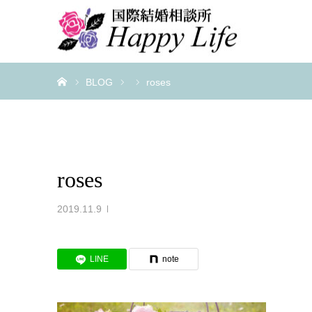
ホーム
BLOG
roses
roses
2019.11.9
LINE
note