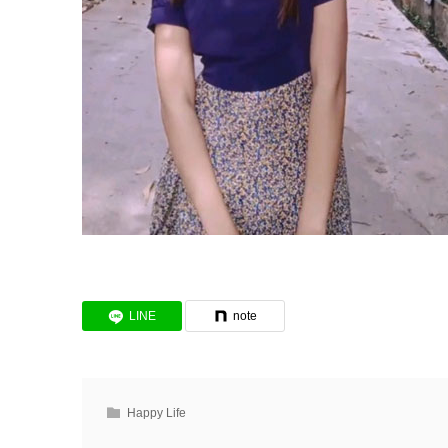
LINE
note
Happy Life