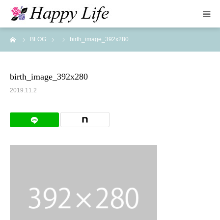
ーム
BLOG
birth_image_392x280
HOME
お手続きについて
birth_image_392x280
2019.11.2
よくある質問
カップル紹介
ブログ
運営法人